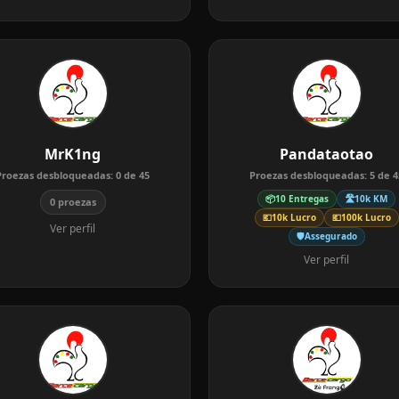
MrK1ng
Pandataotao
Proezas desbloqueadas:
0
de
45
Proezas desbloqueadas:
5
de
4
📦
10 Entregas
🛣️
10k KM
0 proezas
💶
10k Lucro
💶
100k Lucro
Ver perfil
🛡️
Assegurado
Ver perfil