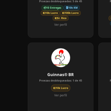
Proezas desbloqueadas:
5
de
45
📦
10 Entregas
🛣️
10k KM
💶
10k Lucro
💶
100k Lucro
💶
Sr. Rico
Ver perfil
Guinnas® BR
Proezas desbloqueadas:
1
de
45
💶
10k Lucro
Ver perfil