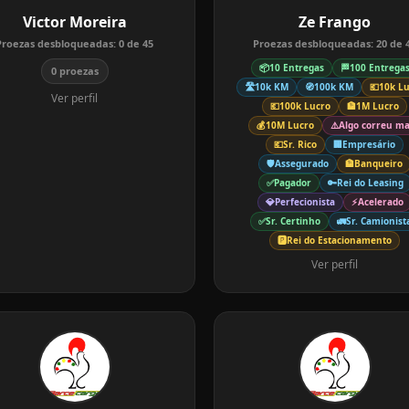
Victor Moreira
Ze Frango
Proezas desbloqueadas:
0
de
45
Proezas desbloqueadas:
20
de
📦
10 Entregas
🏁
100 Entrega
0 proezas
🛣️
10k KM
🧭
100k KM
💶
10k L
Ver perfil
💶
100k Lucro
🏦
1M Lucro
💰
10M Lucro
⚠️
Algo correu ma
💶
Sr. Rico
🏢
Empresário
🛡️
Assegurado
🏦
Banqueiro
✅
Pagador
🔑
Rei do Leasing
💎
Perfecionista
⚡
Acelerado
✅
Sr. Certinho
🚛
Sr. Camionist
🅿️
Rei do Estacionamento
Ver perfil