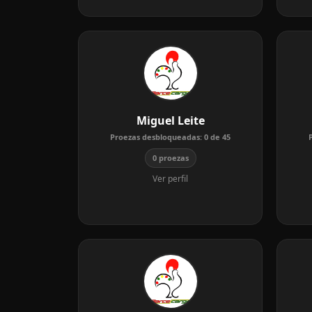
Miguel Leite
Proezas desbloqueadas:
0
de
45
0 proezas
Ver perfil