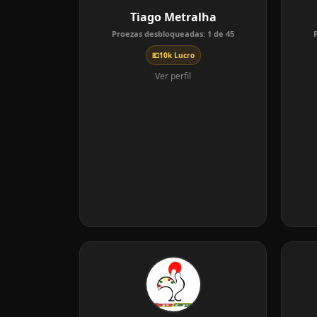
Tiago Metralha
Proezas desbloqueadas:
1
de
45
💶
10k Lucro
Ver perfil