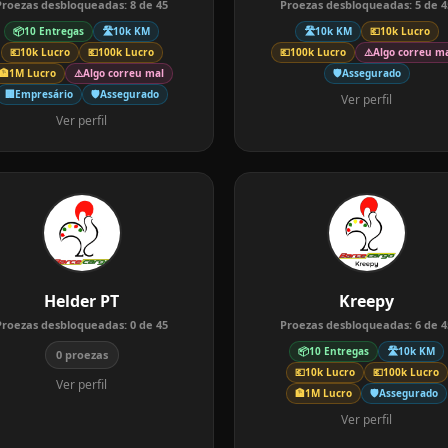
Proezas desbloqueadas:
8
de
45
Proezas desbloqueadas:
5
de
4
📦
10 Entregas
🛣️
10k KM
🛣️
10k KM
💶
10k Lucro
💶
10k Lucro
💶
100k Lucro
💶
100k Lucro
⚠️
Algo correu m
🏦
1M Lucro
⚠️
Algo correu mal
🛡️
Assegurado
🏢
Empresário
🛡️
Assegurado
Ver perfil
Ver perfil
Helder PT
Kreepy
Proezas desbloqueadas:
0
de
45
Proezas desbloqueadas:
6
de
4
📦
10 Entregas
🛣️
10k KM
0 proezas
💶
10k Lucro
💶
100k Lucro
Ver perfil
🏦
1M Lucro
🛡️
Assegurado
Ver perfil