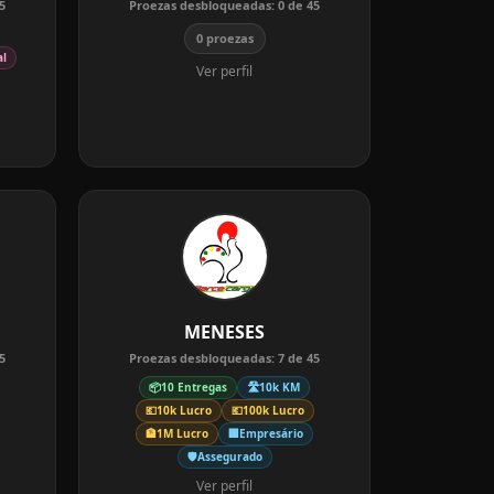
5
Proezas desbloqueadas:
0
de
45
0 proezas
al
Ver perfil
MENESES
5
Proezas desbloqueadas:
7
de
45
📦
10 Entregas
🛣️
10k KM
💶
10k Lucro
💶
100k Lucro
🏦
1M Lucro
🏢
Empresário
🛡️
Assegurado
Ver perfil