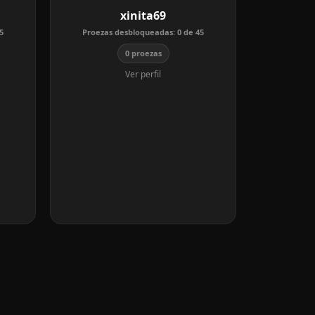
xinita69
5
Proezas desbloqueadas:
0
de
45
0 proezas
Ver perfil