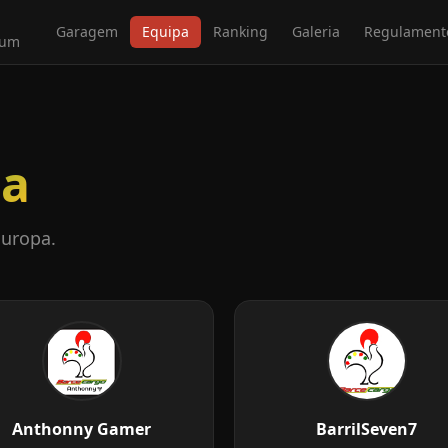
Garagem
Equipa
Ranking
Galeria
Regulament
ium
pa
Europa.
Anthonny Gamer
BarrilSeven7