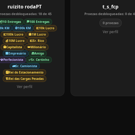
ruizito rodaPT
t_s_fcp
roezas desbloqueadas:
18
de
45
Proezas desbloqueadas:
0
de
4
📦
10 Entregas
🏁
100 Entregas
0 proezas
10k KM
🧭
100k KM
💶
10k Lucro
Ver perfil
💶
100k Lucro
🏦
1M Lucro
💰
10M Lucro
💶
Sr. Rico
🏦
Capitalista
👑
Milionário
🏢
Empresário
🎁
Amigo
💎
Perfecionista
✅
Sr. Certinho
🚛
Sr. Camionista
🅿️
Rei do Estacionamento
🏗️
Rei das Cargas Pesadas
Ver perfil