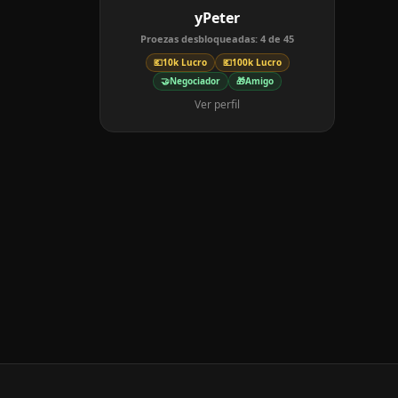
yPeter
Proezas desbloqueadas:
4
de
45
💶
10k Lucro
💶
100k Lucro
🤝
Negociador
🎁
Amigo
Ver perfil