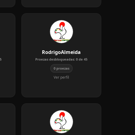
RodrigoAlmeida
5
Proezas desbloqueadas:
0
de
45
0 proezas
Ver perfil