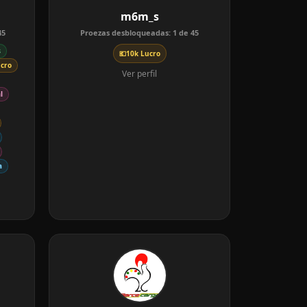
m6m_s
45
Proezas desbloqueadas:
1
de
45
s
💶
10k Lucro
ucro
Ver perfil
l
a