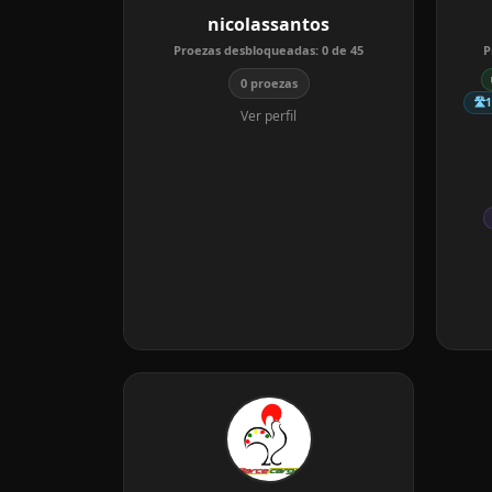
nicolassantos
Proezas desbloqueadas:
0
de
45
P
0 proezas
🛣️
Ver perfil