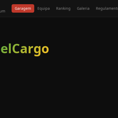
Garagem
Equipa
Ranking
Galeria
Regulament
ium
celCargo