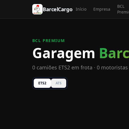
BCL
BarcelCargo
Início
Empresa
Prem
BCL PREMIUM
Garagem
Bar
0 camiões ETS2 em frota · 0 motoristas
ETS2
ATS