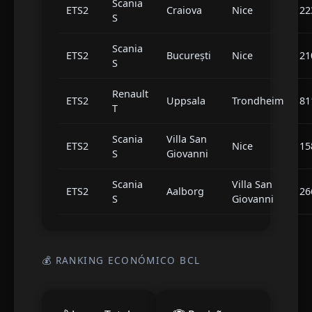
Scania
ETS2
Craiova
Nice
22
S
Scania
ETS2
București
Nice
21
S
Renault
ETS2
Uppsala
Trondheim
81
T
Scania
Villa San
ETS2
Nice
15
S
Giovanni
Scania
Villa San
ETS2
Aalborg
26
S
Giovanni
💰 RANKING ECONÓMICO BCL