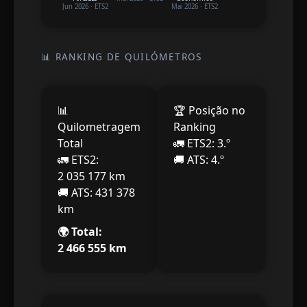
Jun
2026
·
ETS2
Mai
2026
·
ETS2
📊 RANKING DE QUILÓMETROS
📊
🏆 Posição no
Quilometragem
Ranking
Total
🚛 ETS2:
3.º
🚛 ETS2:
🚚 ATS:
4.º
2 035 177
km
🚚 ATS:
431 378
km
🌍 Total:
2 466 555
km