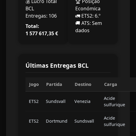
💰 Lucro Total
🏆 Posição
BCL
Económica
Entregas:
106
🚛 ETS2:
6.º
🚚 ATS:
Sem
Total:
dados
1 577 617,35
€
Últimas Entregas BCL
Jogo
Partida
Destino
Carga
Acide
ETS2
Sundsvall
Venezia
sulfurique
Acide
ETS2
Dortmund
Sundsvall
sulfurique