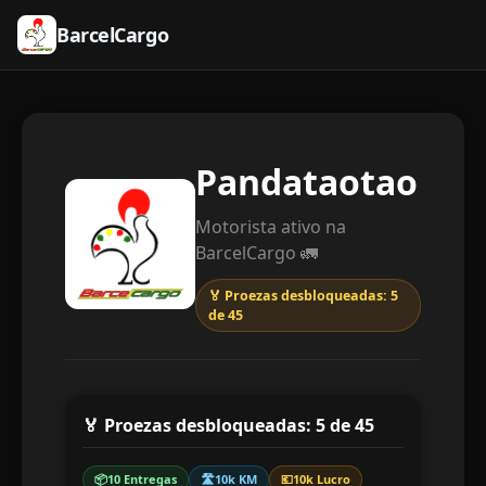
BarcelCargo
Pandataotao
Motorista ativo na
BarcelCargo 🚛
🏅 Proezas desbloqueadas:
5
de
45
🏅 Proezas desbloqueadas:
5
de
45
📦
10 Entregas
🛣️
10k KM
💶
10k Lucro