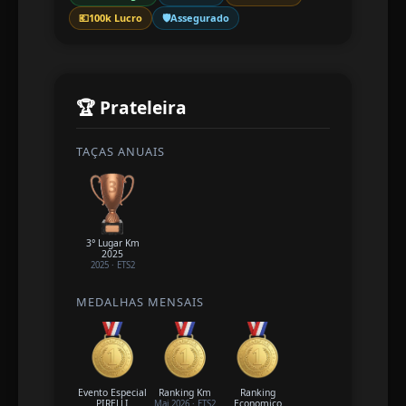
💶
100k Lucro
🛡️
Assegurado
🏆 Prateleira
TAÇAS ANUAIS
3° Lugar Km
2025
2025
·
ETS2
MEDALHAS MENSAIS
Evento Especial
Ranking Km
Ranking
PIRELLI
Economico
Mai
2026
·
ETS2