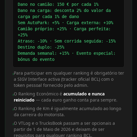
Dano no camião: 150 € por cada 1%
Dano na carga: desconta 2% do valor da
carga por cada 1% de dano
Sem AutoPark: +5% · Carga externa: +10%
Camião próprio: +25% · Carga perfeita:
+25%
Atraso: -10% · Sem corrida seguida: -15%
Destino duplo: -25%
Demanda semanal: +15% · Evento especial:
bónus do evento
Para participar em qualquer ranking é obrigatório ter
›
a SIGV Interface activa (tracker oficial BCL) com o
token pessoal fornecido pelo admin.
O Ranking Económico é
acumulado e nunca
›
reiniciado
— cada euro ganho conta para sempre.
O Ranking de Km é igualmente acumulado ao longo
›
da carreira do motorista.
O VTLog e o TrucksBook passam a ser opcionais a
›
partir de 1 de Maio de 2026 e deixam de ser
requisitos para qualquer ranking BCL.