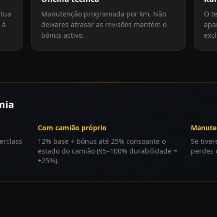
 tua
Manutenção programada por km. Não
O t
 à
deixares atrasar as revisões mantém o
apa
bónus activo.
exc
mia
Com camião próprio
Manuten
erclass
12% base + bónus até 25% consoante o
Se tive
estado do camião (95–100% durabilidade =
perdes 
+25%).