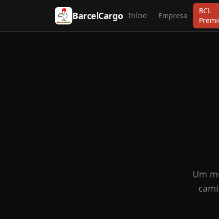
BCL
BarcelCargo
Início
Empresa
Prem
Um mun
cami