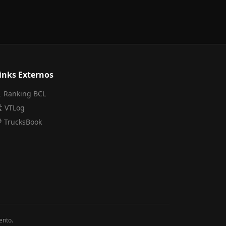
inks Externos
 Ranking BCL
️ VTLog
 TrucksBook
ento.