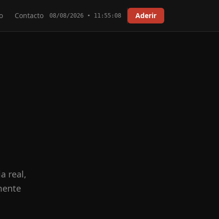
o
Contacto
Aderir
08/08/2026 • 11:55:08
a real,
mente