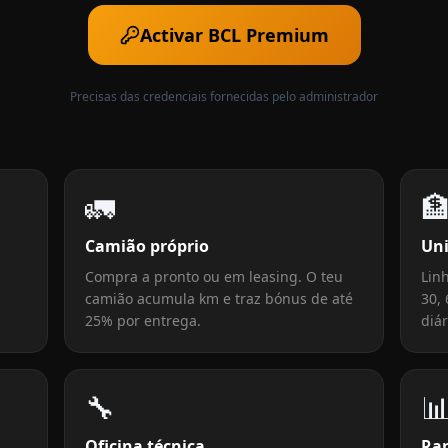
Activar BCL Premium
Precisas das credenciais fornecidas pelo administrador
🚛

Camião próprio
Un
Compra a pronto ou em leasing. O teu
Linh
camião acumula km e traz bónus de até
30, 
25% por entrega.
diár
🔧

Oficina técnica
Ra