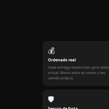
💰
Ordenado real
Cada entrega masterclass gera saldo
virtual. Bónus extra se usares o teu
camião próprio.
🛡️
Seguro de frota